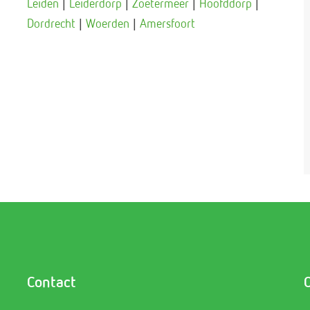
Leiden
|
Leiderdorp
|
Zoetermeer
|
Hoofddorp
|
Dordrecht
|
Woerden
|
Amersfoort
Contact