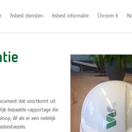
e
Asbest diensten
Asbest informatie
Chroom 6
Na
tie
 document dat voortkomt uit
lijk bepaalde rapportage die
loop, óf als er een redelijk
asbestvezels.