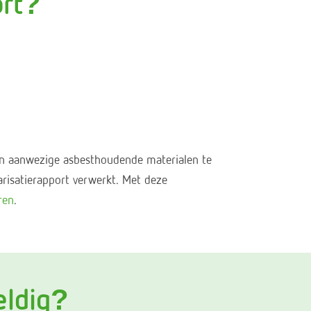
ort?
van aanwezige asbesthoudende materialen te
risatierapport verwerkt. Met deze
ren
.
eldig?