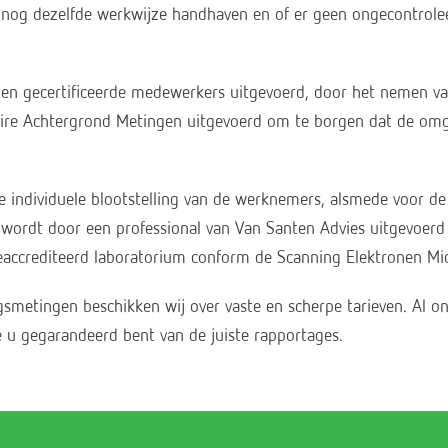
nog dezelfde werkwijze handhaven en of er geen ongecontrolee
n gecertificeerde medewerkers uitgevoerd, door het nemen van
ire Achtergrond Metingen uitgevoerd om te borgen dat de omg
e individuele blootstelling van de werknemers, alsmede voor d
ordt door een professional van Van Santen Advies uitgevoerd d
accrediteerd laboratorium conform de Scanning Elektronen Mic
ngsmetingen beschikken wij over vaste en scherpe tarieven. Al
e u gegarandeerd bent van de juiste rapportages.