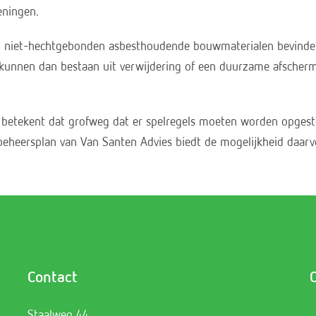
eningen.
 niet-hechtgebonden asbesthoudende bouwmaterialen bevinden d
n kunnen dan bestaan uit verwijdering of een duurzame afsche
s, betekent dat grofweg dat er spelregels moeten worden opge
tbeheersplan van Van Santen Advies biedt de mogelijkheid daarv
Contact
Staalweg 44