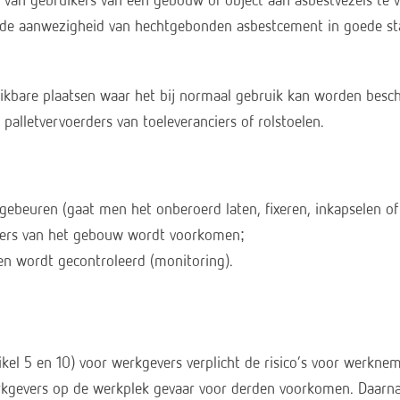
ng van gebruikers van een gebouw of object aan asbestvezels t
al de aanwezigheid van hechtgebonden asbestcement in goede sta
ikbare plaatsen waar het bij normaal gebruik kan worden besch
palletvervoerders van toeleveranciers of rolstoelen.
ebeuren (gaat men het onberoerd laten, fixeren, inkapselen of
ikers van het gebouw wordt voorkomen;
n wordt gecontroleerd (monitoring).
l 5 en 10) voor werkgevers verplicht de risico’s voor werkneme
erkgevers op de werkplek gevaar voor derden voorkomen. Daar