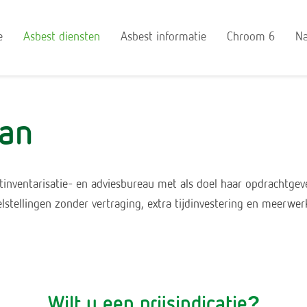
e
Asbest diensten
Asbest informatie
Chroom 6
Na
lan
tinventarisatie- en adviesbureau met als doel haar opdrachtgev
lstellingen zonder vertraging, extra tijdinvestering en meerwer
Wilt u een prijsindicatie?