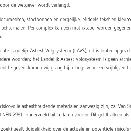
s door de wetgever wordt verlangd.
e documenten, stortbonnen en dergelijke. Middels tekst en kleur
e achterhalen. Per complex kan een matrixtabel worden gegene
.
hte Landelijk Asbest Volgsysteem (LAVS), dit is louter opgez
andere woorden: het Landelijk Asbest Volgsysteem is geen archi
eid te geven, komen wij graag bij u langs voor een vrijblijvend 
 risicovolle asbesthoudende materialen aanwezig zijn, zal Van 
l NEN 2991- onderzoek) uit te laten voeren. Dit geldt alleen als 
ek) geeft duidelijkheid over de actuele en potentiële risico’s